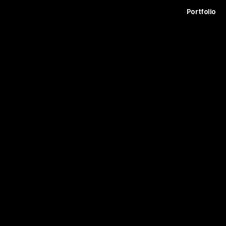
t
Archive
Contact
Journal
Careers
Portfolio