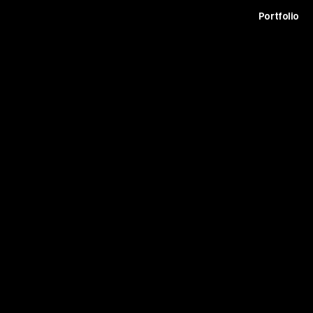
t
Archive
Contact
Journal
Careers
Portfolio