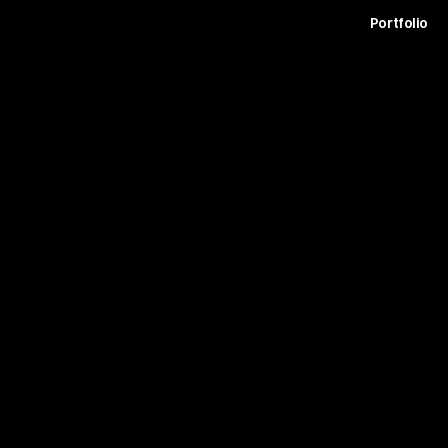
t
Archive
Contact
Journal
Careers
Portfolio