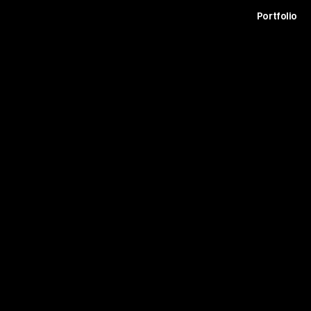
t
Archive
Contact
Journal
Careers
Portfolio