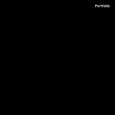
t
Archive
Contact
Journal
Careers
Portfolio