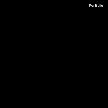
t
Archive
Contact
Journal
Careers
Portfolio