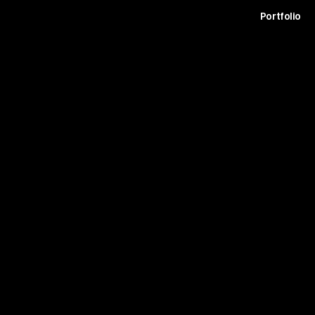
t
Archive
Contact
Journal
Careers
Portfolio