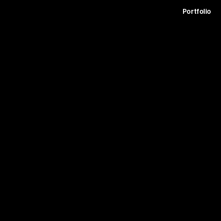
t
Archive
Contact
Journal
Careers
Portfolio