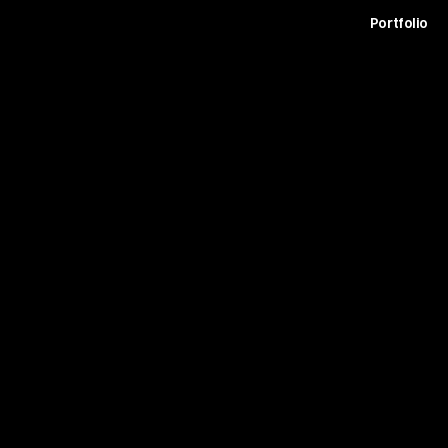
t
Archive
Contact
Journal
Careers
Portfolio