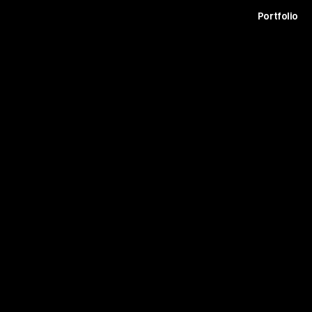
t
Archive
Contact
Journal
Careers
Portfolio