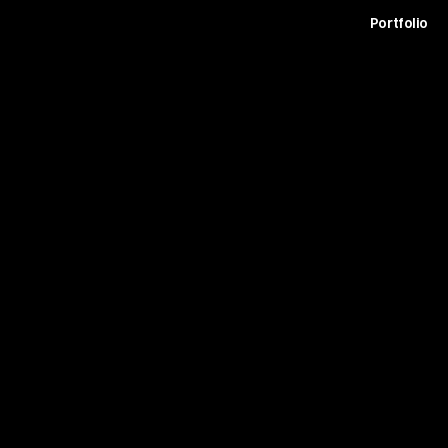
t
Archive
Contact
Journal
Careers
Portfolio