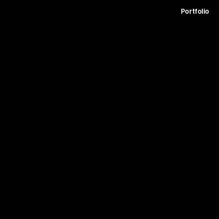
t
Archive
Contact
Journal
Careers
Portfolio