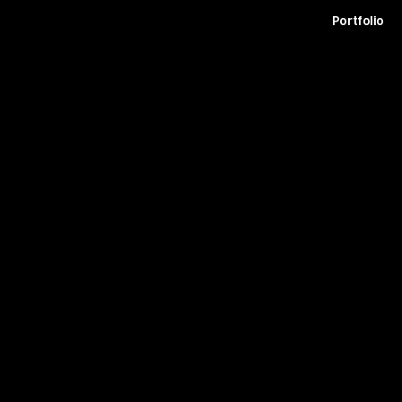
t
Archive
Contact
Journal
Careers
Portfolio