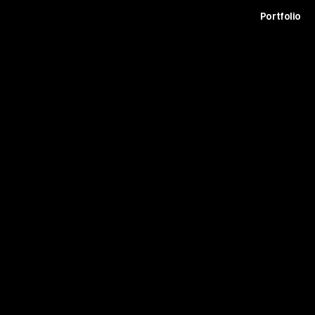
t
Archive
Contact
Journal
Careers
Portfolio