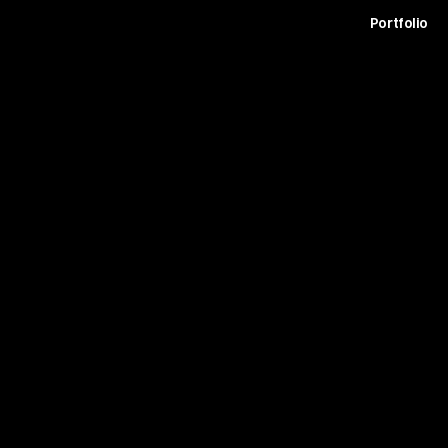
t
Archive
Contact
Journal
Careers
Portfolio