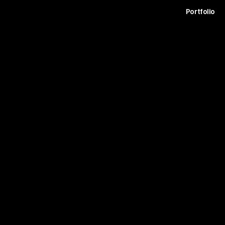
t
Archive
Contact
Journal
Careers
Portfolio