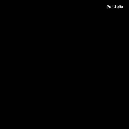
t
Archive
Contact
Journal
Careers
Portfolio