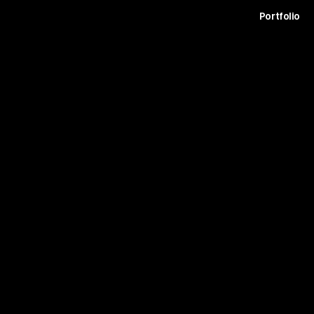
t
Archive
Contact
Journal
Careers
Portfolio