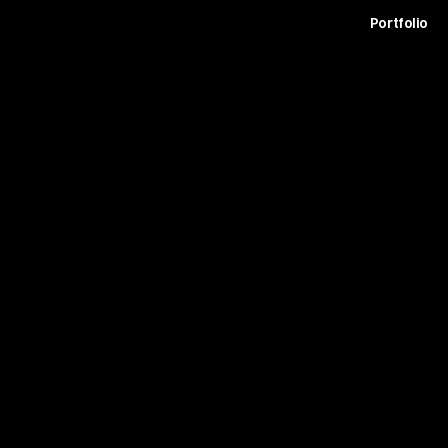
t
Archive
Contact
Journal
Careers
Portfolio