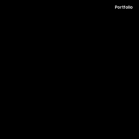
t
Archive
Contact
Journal
Careers
Portfolio