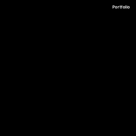
t
Archive
Contact
Journal
Careers
Portfolio