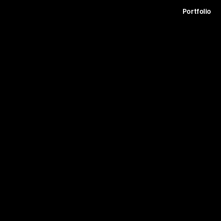
t
Archive
Contact
Journal
Careers
Portfolio