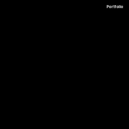
t
Archive
Contact
Journal
Careers
Portfolio